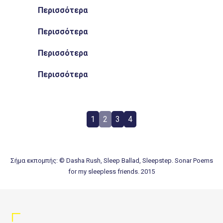
Περισσότερα
Θέλει προσπάθεια για να βάλεις τα όριά σου
Περισσότερα
Tώρα; Τι κάνουμε τώρα;
Περισσότερα
Όσο αντέξει θα είμαι δίπλα!
Περισσότερα
Not About Love
Εμείς θα πούμε αυτές τις ιστορίες!
1
2
3
4
Σήμα εκπομπής: © Dasha Rush, Sleep Ballad, Sleepstep. Sonar Poems
for my sleepless friends. 2015