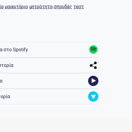
ία
μαιευτήριο
μητρότητα
σπουδές
τεστ
α στο Spotify
στορία
ία
τορία