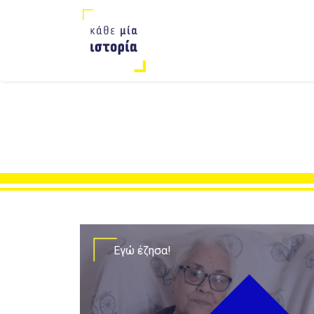
Εγώ έζησα!